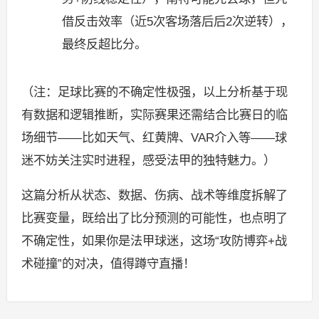
借反击效率（近5次客场落后后2次逆转），
最终反超比分。
（注：足球比赛的不确定性极强，以上分析基于现
有数据和逻辑推断，实际赛果还需结合比赛日的临
场细节——比如天气、红黄牌、VAR介入等——球
迷不妨关注实时进程，感受法甲的独特魅力。）
这篇分析从状态、数据、伤病、战术等维度拆解了
比赛变量，既给出了比分预测的可能性，也点明了
不确定性，如果你是法甲球迷，这场“攻防博弈+战
术碰撞”的对决，值得蹲守直播！