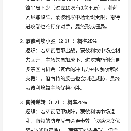
锋平局不少（过去10次有3次平局），若萨
瓦尼耶缺阵，蒙彼利埃中场组织受限；南特
进攻端也难打穿对手，最终形成僵局。
蒙彼利埃小胜（2-1）：概率35%
逻辑：若萨瓦尼耶出战，蒙彼利埃中场控制
力回升，主场氛围加成下，进攻端能创造更
多禁区内机会（瓦希的冲击力+中场的传球
支援），但南特的反击也会制造威胁，最终
蒙彼利埃靠主场优势小胜。
南特逆转（1-2）：概率25%
逻辑：若萨瓦尼耶缺阵，蒙彼利埃中场混
乱，南特的防守反击会更奏效（边路速度优
势+防线稳定性），南特可能先丢球，但凭