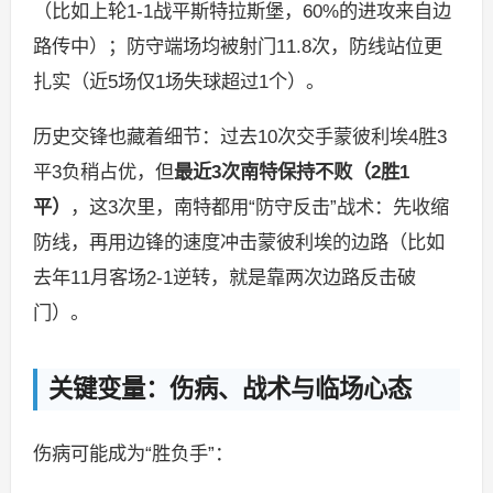
（比如上轮1-1战平斯特拉斯堡，60%的进攻来自边
路传中）；防守端场均被射门11.8次，防线站位更
扎实（近5场仅1场失球超过1个）。
历史交锋也藏着细节：过去10次交手蒙彼利埃4胜3
平3负稍占优，但
最近3次南特保持不败（2胜1
平）
，这3次里，南特都用“防守反击”战术：先收缩
防线，再用边锋的速度冲击蒙彼利埃的边路（比如
去年11月客场2-1逆转，就是靠两次边路反击破
门）。
关键变量：伤病、战术与临场心态
伤病可能成为“胜负手”：