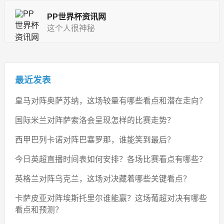
PP世界杯资讯网
这个人很神秘
最近发表
皇马对阵奥萨苏纳，这场较量有哪些看点和潜在走向？
国际米兰对阵萨索洛会呈现怎样的比赛走势？
西甲巴列卡诺对阵巴塞罗那，谁能笑到最后？
今日英超直播时间表如何安排？各场比赛看点有哪些？
英格兰对阵乌克兰，这场对决藏着哪些关键看点？
卡萨皮亚对阵埃斯托里尔谁能赢？这场葡超对决有哪些
看点和预测？