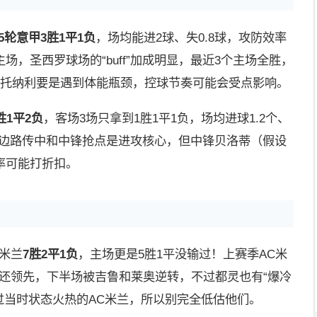
5轮意甲3胜1平1负
，场均能进2球、失0.8球，攻防效率
，圣西罗球场的“buff”加成明显，最近3个主场全胜，
心托纳利要是遇到体能瓶颈，控球节奏可能会受点影响。
胜1平2负
，客场3场只拿到1胜1平1负，场均进球1.2个、
，边路传中和中锋抢点是进攻核心，但中锋贝洛蒂（假设
率可能打折扣。
C米兰
7胜2平1负
，主场更是5胜1平没输过！上赛季AC米
场还领先，下半场被吉鲁和莱奥逆转，不过都灵也有“爆冷
掀翻过当时状态火热的AC米兰，所以别完全低估他们。