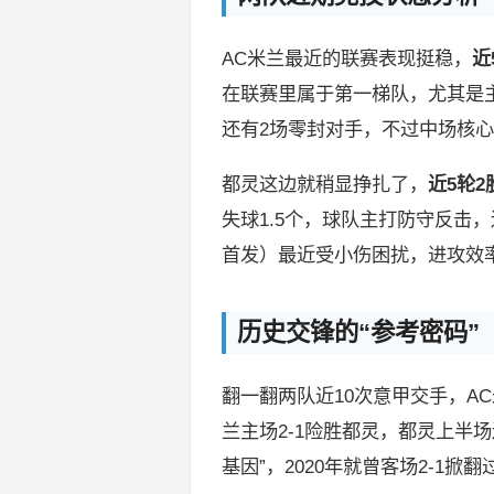
AC米兰最近的联赛表现挺稳，
近
在联赛里属于第一梯队，尤其是主场
还有2场零封对手，不过中场核
都灵这边就稍显挣扎了，
近5轮2
失球1.5个，球队主打防守反击
首发）最近受小伤困扰，进攻效
历史交锋的“参考密码”
翻一翻两队近10次意甲交手，A
兰主场2-1险胜都灵，都灵上半
基因”，2020年就曾客场2-1