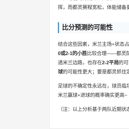
挥，而都灵赛程宽松，体能储备
比分预测的可能性
结合这些因素，米兰主场+状态
0或2-1的小胜
比较合理——都灵
透米兰边路，也存在
2-2平局
的可
球
的可能性更大；要是都灵抓住
足球的不确定性永远在，球员临
米兰赢球+进球的概率确实更高~
（注：以上分析基于两队近期状