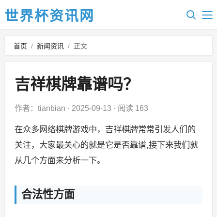
世界杯资讯网
首页
/
新闻资讯
/
正文
吉祥棋牌靠谱吗？
作者：tianbian
·
2025-09-13
·
阅读 163
在众多网络棋牌游戏中，吉祥棋牌常常引发人们的
关注，大家最关心的就是它是否靠谱,接下来我们就
从几个方面来分析一下。
合法性方面