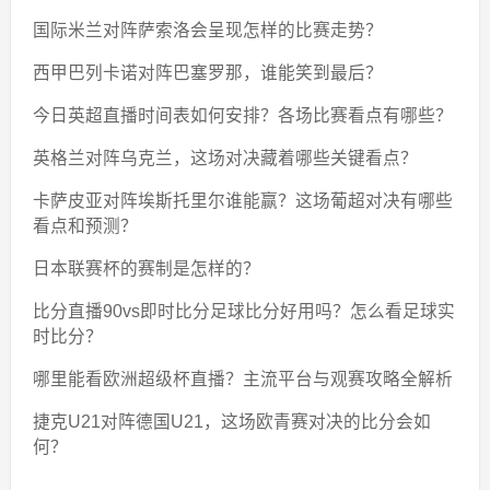
国际米兰对阵萨索洛会呈现怎样的比赛走势？
西甲巴列卡诺对阵巴塞罗那，谁能笑到最后？
今日英超直播时间表如何安排？各场比赛看点有哪些？
英格兰对阵乌克兰，这场对决藏着哪些关键看点？
卡萨皮亚对阵埃斯托里尔谁能赢？这场葡超对决有哪些
看点和预测？
日本联赛杯的赛制是怎样的？
比分直播90vs即时比分足球比分好用吗？怎么看足球实
时比分？
哪里能看欧洲超级杯直播？主流平台与观赛攻略全解析
捷克U21对阵德国U21，这场欧青赛对决的比分会如
何？