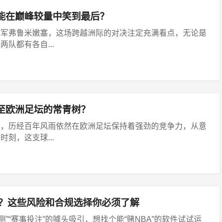
能在巅峰较量中笑到最后？
冠军弗鲁米嫩塞，这场跨越洲际的对决注定充满看点，无论是
队都有各自...
至欧洲足坛的常青树？
门，历经百年风雨依然在欧洲足坛保持着强劲的竞争力，从意
刻，这支球...
件？这些风险和合规选择你必须了解
测”“赛事投注”的噱头吸引，想找个能“赌NBA”的软件试试运