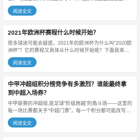
外交关系，在1988年建交...
阅读全文
2021年欧洲杯赛程什么时候开始？
很多球迷可能会疑惑，2021年的欧洲杯为什么叫“2020欧
洲杯”？它的赛程又具体从什么时候开始呢？下面就来详
细解答这些问题，赛事...
阅读全文
中甲冲超组积分榜竞争有多激烈？谁能最终拿
到中超入场券？
中甲联赛的冲超组,是足球“阶级跨越”的角斗场——这里的
每一场比赛都关乎“中超门票”，每一个积分都可能改写赛
季命运，冲超组的竞争到...
阅读全文