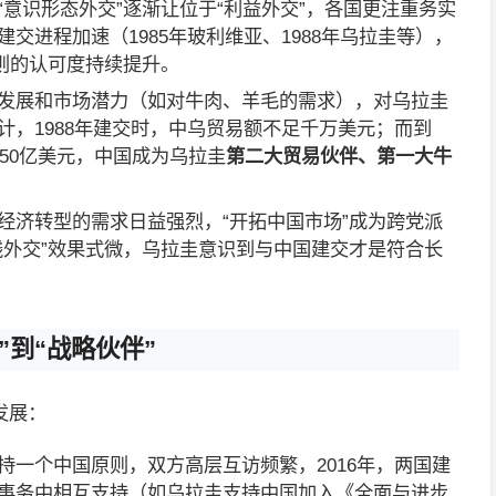
“意识形态外交”逐渐让位于“利益外交”，各国更注重务实
交进程加速（1985年玻利维亚、1988年乌拉圭等），
原则的认可度持续提升。
发展和市场潜力（如对牛肉、羊毛的需求），对乌拉圭
计，1988年建交时，中乌贸易额不足千万美元；而到
近50亿美元，中国成为乌拉圭
第二大贸易伙伴、第一大牛
经济转型的需求日益强烈，“开拓中国市场”成为跨党派
钱外交”效果式微，乌拉圭意识到与中国建交才是符合长
”到“战略伙伴”
发展：
持一个中国原则，双方高层互访频繁，2016年，两国建
事务中相互支持（如乌拉圭支持中国加入《全面与进步