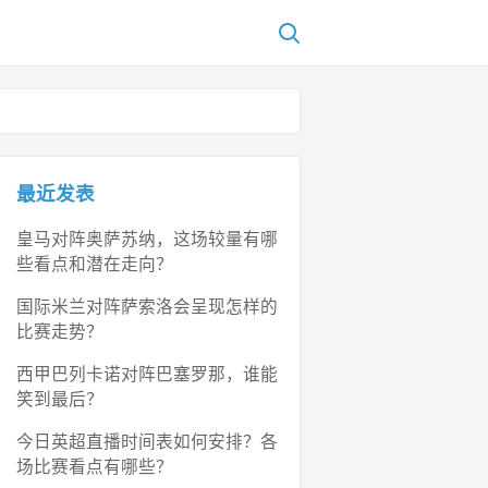
最近发表
皇马对阵奥萨苏纳，这场较量有哪
些看点和潜在走向？
国际米兰对阵萨索洛会呈现怎样的
比赛走势？
西甲巴列卡诺对阵巴塞罗那，谁能
笑到最后？
今日英超直播时间表如何安排？各
场比赛看点有哪些？