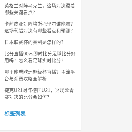
英格兰对阵乌克兰，这场对决藏着
哪些关键看点？
卡萨皮亚对阵埃斯托里尔谁能赢？
这场葡超对决有哪些看点和预测？
日本联赛杯的赛制是怎样的？
比分直播90vs即时比分足球比分好
用吗？怎么看足球实时比分？
哪里能看欧洲超级杯直播？主流平
台与观赛攻略全解析
捷克U21对阵德国U21，这场欧青
赛对决的比分会如何？
标签列表