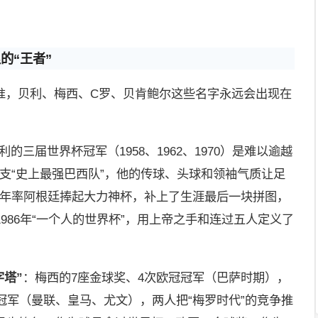
的“王者”
准，贝利、梅西、C罗、贝肯鲍尔这些名字永远会出现在
利的三届世界杯冠军（1958、1962、1970）是难以逾越
那支“史上最强巴西队”，他的传球、头球和领袖气质让足
22年率阿根廷捧起大力神杯，补上了生涯最后一块拼图，
1986年“一个人的世界杯”，用上帝之手和连过五人定义了
字塔”
：梅西的7座金球奖、4次欧冠冠军（巴萨时期），
冠冠军（曼联、皇马、尤文），两人把“梅罗时代”的竞争推