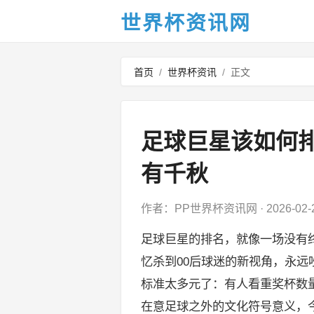
世界杯资讯网
首页
/
世界杯资讯
/
正文
足球巨星该如何
有千秋
作者：PP世界杯资讯网
·
2026-02-
足球巨星的排名，就像一场没有
忆杀到00后球迷的新视角，永远
标准太多元了：有人看重奖杯数
在意足球之外的文化符号意义，