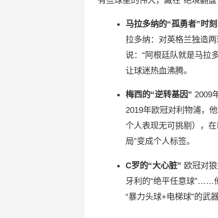
马拉多纳的“孤勇者”时刻
拉多纳：对英格兰独造两
说：“阿根廷队就是马拉多
让球迷热血沸腾。
梅西的“逆转基因”
200
2019年欧冠对利物浦，
个人表现无可挑剔），在
局”变成个人标签。
C罗的“大心脏”
欧冠对狼
牙利的“绝平任意球”……
“暴力头球+电梯球”的武