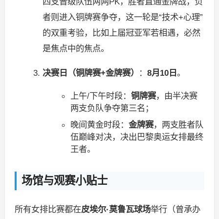
四支晋级队伍两两PK，胜者直通金牌战，负
者则进入铜牌赛争夺，这一轮是“技术+心理”
的双重考验，比如上届冠亚军若相遇，必然
是焦点中的焦点。
决赛日（铜牌赛+金牌赛）
：
8月10日
。
上午/下午时段：
铜牌赛
，由半决赛
两支负队争夺第三名；
晚间黄金时段：
金牌赛
，两支胜者队
伍巅峰对决，决出巴黎奥运女排最终
王者。
场馆与观赛小贴士
所有女排比赛都在
皮埃尔·莫鲁瓦球场
举行（曾承办