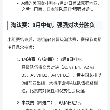
A组的美国女排则在7月27日首战克罗地亚，
之后与巴西、日本等队展开“强强对话”。
淘汰赛：8月中旬，强强对决分胜负
小组赛结束后，两组前4名晋级淘汰赛，赛程节奏紧
凑且悬念拉满：
1/4决赛（八进四）
：
8月6日
打响。
晋级队伍将交叉对决（A1 vs B4、A2 vs
B3、A3 vs B2、A4 vs B1），若中国女排以
B组前四出线，大概率会与A组队伍狭路相
逢，比赛的对抗性和观赏性会极强。
半决赛（四进二）
：
8月8日
进行。