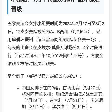
晋级
巴黎奥运会女排
小组赛时间为2024年7月27日至8月2
日
，12支参赛队被分为A、B两组（每组6队），采
用
单循环赛制
（每队需与同组5支队伍各赛一场），
每天的比赛会在
皮埃尔·莫鲁瓦球场
分3 - 4个时段进
行（当地时间从上午10点至晚间9点不等），方便全
球观众根据时区灵活观赛。
举个例子（赛程以官方最终公布为准）：
中国女排所在的B组，首场比赛（7月27日）
将对阵荷兰女排；后续还会陆续迎战土耳其
（7月29日）、意大利（7月31日）、多米尼
加（8月1日）、塞尔维亚（8月2日）。