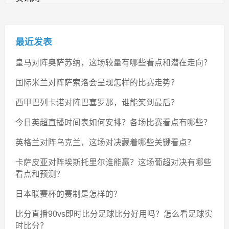
最近发表
皇马对阵奥萨苏纳，这场较量有哪些看点和潜在走向？
国际米兰对阵萨索洛会呈现怎样的比赛走势？
西甲巴列卡诺对阵巴塞罗那，谁能笑到最后？
今日英超直播时间表如何安排？各场比赛看点有哪些？
英格兰对阵乌克兰，这场对决藏着哪些关键看点？
卡萨皮亚对阵埃斯托里尔谁能赢？这场葡超对决有哪些
看点和预测？
日本联赛杯的赛制是怎样的？
比分直播90vs即时比分足球比分好用吗？怎么看足球实
时比分？