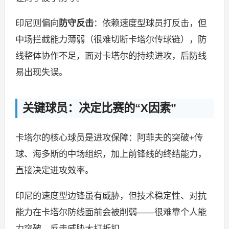
印尼则偏向
防守反击
：依赖速度型球员打反击，但
中场拦截能力薄弱（很难切断卡塔尔传球链），防
线整体协作不足，面对卡塔尔的持续进攻，后防线
易出现失误。
关键球员：决定比赛的“X因素”
卡塔尔的核心球员是进攻保障：阿菲夫的突破+传
球、海多斯的中场组织，加上前锋线的终结能力，
直接决定进攻效率。
印尼的速度型边锋虽有威胁，但技术稳定性、对抗
能力在卡塔尔防线面前会被削弱——很难靠个人能
力突破，反击威胁大打折扣。