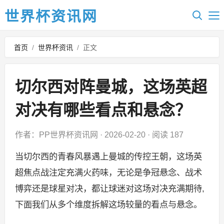
世界杯资讯网
首页
/
世界杯资讯
/
正文
切尔西对阵曼城，这场英超
对决有哪些看点和悬念？
作者：PP世界杯资讯网
·
2026-02-20
·
阅读 187
当切尔西的青春风暴遇上曼城的传控王朝，这场英
超焦点战注定充满火药味，无论是争冠悬念、战术
博弈还是球星对决，都让球迷对这场对决充满期待,
下面我们从多个维度拆解这场较量的看点与悬念。