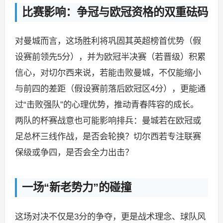
比赛影响：争冠与欧冠资格的双重砝码
对曼城而言，这场胜利将巩固其英超榜首优势（假
设赛前领先5分），并为欧冠半决赛（若晋级）积累
信心，对切尔西来说，若能击败曼城，不仅能缩小
与前四的差距（假设赛前落后欧冠区4分），更能通
过“击败强队”的心理优势，推动青春阵容的成长。
两队的杯赛战意也可能影响排兵：曼城若在欧冠或
足总杯三线作战，是否会轮换？切尔西若专注联赛
保级或争四，是否会全力出击？
一场“新老势力”的碰撞
这场对决不仅是3分的争夺，更是战术理念、球队风