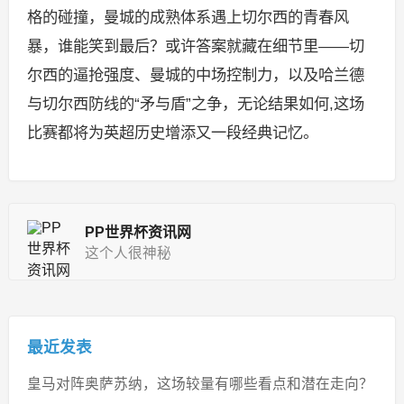
格的碰撞，曼城的成熟体系遇上切尔西的青春风
暴，谁能笑到最后？或许答案就藏在细节里——切
尔西的逼抢强度、曼城的中场控制力，以及哈兰德
与切尔西防线的“矛与盾”之争，无论结果如何,这场
比赛都将为英超历史增添又一段经典记忆。
PP世界杯资讯网
这个人很神秘
最近发表
皇马对阵奥萨苏纳，这场较量有哪些看点和潜在走向？