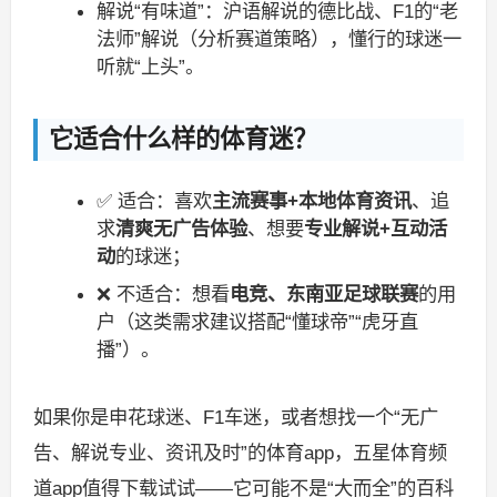
解说“有味道”：沪语解说的德比战、F1的“老
法师”解说（分析赛道策略），懂行的球迷一
听就“上头”。
它适合什么样的体育迷？
✅ 适合：喜欢
主流赛事+本地体育资讯
、追
求
清爽无广告体验
、想要
专业解说+互动活
动
的球迷；
❌ 不适合：想看
电竞、东南亚足球联赛
的用
户（这类需求建议搭配“懂球帝”“虎牙直
播”）。
如果你是申花球迷、F1车迷，或者想找一个“无广
告、解说专业、资讯及时”的体育app，五星体育频
道app值得下载试试——它可能不是“大而全”的百科