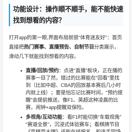
功能设计：操作顺不顺手，能不能快速
找到想看的内容？
打开app的第一眼,界面布局就很“体育迷友好”：首页
直接把
热门赛事、直播预告、自制节目
分类展示，
滑动几下就能找到想看的内容。
直播/回放/预约
：点进“直播”板块，正在播的
赛事一目了然，错过的比赛能在“回看”里找
到（比如中超、CBA的回放基本赛后几小时
内就上线）；要是怕忘记比赛时间，“预约提
醒”会提前推送，像F1、英超这种凌晨的比
赛，闹钟+app提醒双保险。
多视角/互动功能
：看F1时能切换“车载视角”
“赛道全景”，沉浸式体验赛车；看棋牌节目
《弈棋耍大牌》还能在线报名，和选手同场