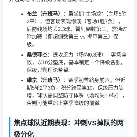
布兰（升班马）
：虽坐拥“主场龙”（主场5胜
2平），但客场表现惨淡（客场1胜7负），
后防线场均丢2.3球，暂列倒数第三，需通过
附加赛（挪超倒数第三 vs 挪甲第三）保
级。
桑德菲杰
：进攻乏力（场均0.8球）+ 客场全
败，以10分垫底，基本锁定一个降级名额，
保级只剩理论希望。
维京（升班马）
：赛季初曾跻身前六，但近
期5轮2平3负，积分跌至第10，保级压力陡
增，球队需调整防守体系（场均失1.9球），
否则可能重蹈上赛季降级的覆辙。
焦点球队近期表现：冲刺VS掉队的两
极分化