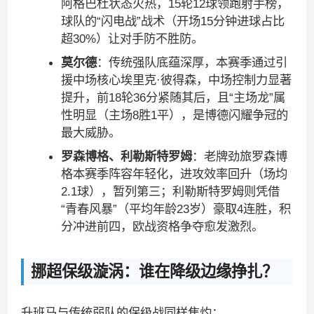
阿格巴杜状态火热，15轮12球领跑射手榜，
球队的“闪电战”战术（开场15分钟进球占比
超30%）让对手防不胜防。
莫尔德
：传统强队底蕴深厚，本赛季通过引
援中场核心埃里克·彼得森，中场控制力显著
提升，前18轮36分紧随其后，且“主场龙”属
性明显（主场8胜1平），是博德闪耀争冠的
最大威胁。
罗森博格、利勒斯特罗姆
：老牌劲旅罗森博
格本赛季阵容年轻化，进攻效率回升（场均
2.1球），暂列第三；利勒斯特罗姆则凭借
“青春风暴”（平均年龄23岁）豪取4连胜，积
分冲进前四，欧战资格争夺愈发激烈。
挪超保级漩涡：谁在降级边缘挣扎？
升班马与传统弱队的保级战同样焦灼：