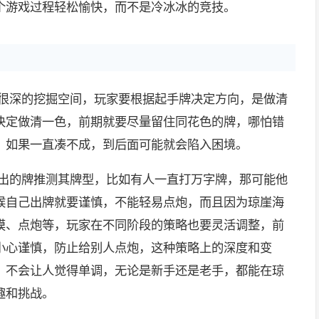
个游戏过程轻松愉快，而不是冷冰冰的竞技。
着很深的挖掘空间，玩家要根据起手牌决定方向，是做清
决定做清一色，前期就要尽量留住同花色的牌，哪怕错
，如果一直凑不成，到后面可能就会陷入困境。
打出的牌推测其牌型，比如有人一直打万字牌，那可能他
候自己出牌就要谨慎，不能轻易点炮，而且因为琼崖海
摸、点炮等，玩家在不同阶段的策略也要灵活调整，前
小心谨慎，防止给别人点炮，这种策略上的深度和变
，不会让人觉得单调，无论是新手还是老手，都能在琼
趣和挑战。