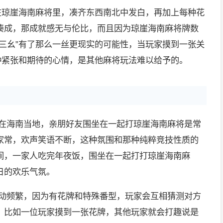
在琼崖海南麻将里，凑齐东西南北中发白，再加上每种花
凑成，那成就感无与伦比，而且因为琼崖海南麻将牌数
三幺”有了那么一丝更现实的可能性，当玩家摸到一张关
种紧张和期待的心情，是其他麻将玩法难以给予的。
,在海南当地，亲朋好友围坐在一起打琼崖海南麻将是常
家常，欢声笑语不断，这种氛围和那种纯粹竞技性质的
间，一家人吃完年夜饭，围坐在一起打打琼崖海南麻
日的欢乐气氛。
互动频繁，因为有花牌和特殊番型，玩家会互相猜测对方
，比如一位玩家摸到一张花牌，其他玩家就会打趣说是