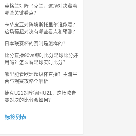
英格兰对阵乌克兰，这场对决藏着
哪些关键看点？
卡萨皮亚对阵埃斯托里尔谁能赢？
这场葡超对决有哪些看点和预测？
日本联赛杯的赛制是怎样的？
比分直播90vs即时比分足球比分好
用吗？怎么看足球实时比分？
哪里能看欧洲超级杯直播？主流平
台与观赛攻略全解析
捷克U21对阵德国U21，这场欧青
赛对决的比分会如何？
标签列表