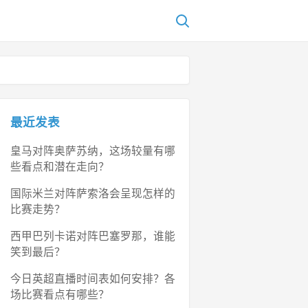
最近发表
皇马对阵奥萨苏纳，这场较量有哪
些看点和潜在走向？
国际米兰对阵萨索洛会呈现怎样的
比赛走势？
西甲巴列卡诺对阵巴塞罗那，谁能
笑到最后？
今日英超直播时间表如何安排？各
场比赛看点有哪些？