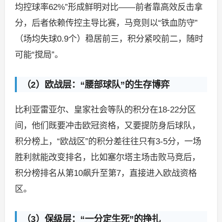
均控球率62%”形成鲜明对比——前者靠高效反击拿
分，后者依赖传控主导比赛，马竞则以“铁血防守”
（场均失球0.9个）稳居前三，积分紧咬前二，随时
可能“搅局”。
（2）欧战层：“腰部球队”的生存博弈
比利亚雷亚尔、皇家社会等队的积分在18-22分区
间，他们既要冲击欧冠资格，又要提防身后球队，
积分榜上，“欧战区”的积分差往往只有3-5分，一场
胜利就能改变排名，比如塞尔塔主场击败马竞后，
积分榜排名从第10飙升至第7，直接进入欧战资格
区。
（3）保级层：“一分定生死”的挣扎