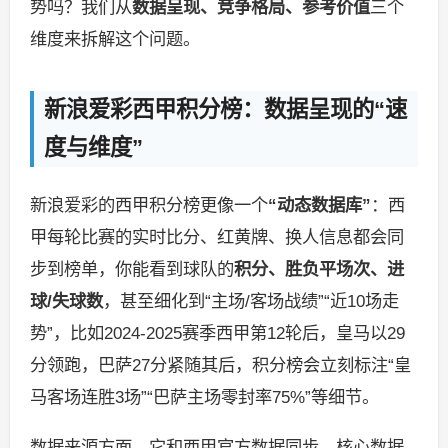
势吗？我们从
数据呈现、竞争格局、参考价值
三个
维度来拆解这个问题。
新浪爱彩西甲积分榜：数据呈现的“速
度与维度”
新浪爱彩的西甲积分榜更像一个
“动态数据库”
：西
甲每轮比赛的实时比分、红黄牌、换人信息都会同
步到榜单，你能看到球队的
积分、胜负平场次、进
球/失球数
，甚至细化到“主场/客场战绩”“近10场走
势”，比如2024-2025赛季西甲第12轮后，皇马以29
分领跑，巴萨27分紧随其后，积分榜会立刻标注“皇
马客场连胜3场”“巴萨主场零封率75%”等细节。
数据来源方面，它和西甲官方数据同步，核心数据