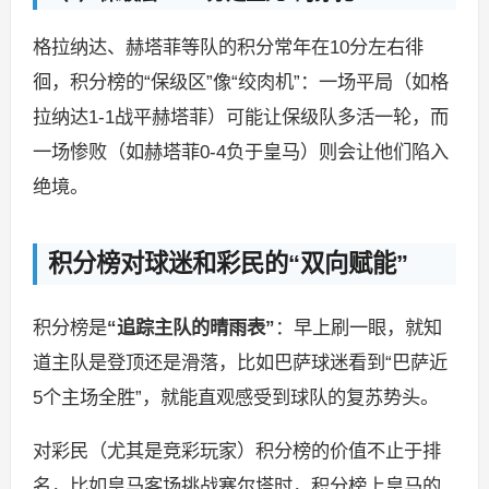
格拉纳达、赫塔菲等队的积分常年在10分左右徘
徊，积分榜的“保级区”像“绞肉机”：一场平局（如格
拉纳达1-1战平赫塔菲）可能让保级队多活一轮，而
一场惨败（如赫塔菲0-4负于皇马）则会让他们陷入
绝境。
积分榜对球迷和彩民的“双向赋能”
积分榜是
“追踪主队的晴雨表”
：早上刷一眼，就知
道主队是登顶还是滑落，比如巴萨球迷看到“巴萨近
5个主场全胜”，就能直观感受到球队的复苏势头。
对彩民（尤其是竞彩玩家）积分榜的价值不止于排
名，比如皇马客场挑战塞尔塔时，积分榜上皇马的