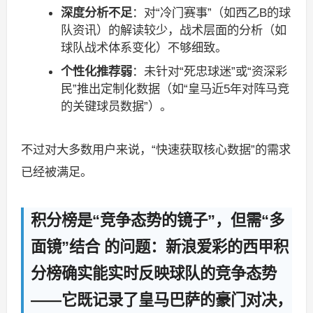
深度分析不足
：对“冷门赛事”（如西乙B的球
队资讯）的解读较少，战术层面的分析（如
球队战术体系变化）不够细致。
个性化推荐弱
：未针对“死忠球迷”或“资深彩
民”推出定制化数据（如“皇马近5年对阵马竞
的关键球员数据”）。
不过对大多数用户来说，“快速获取核心数据”的需求
已经被满足。
积分榜是“竞争态势的镜子”，但需“多
面镜”结合 的问题：新浪爱彩的西甲积
分榜
确实能实时反映球队的竞争态势
——它既记录了皇马巴萨的豪门对决，