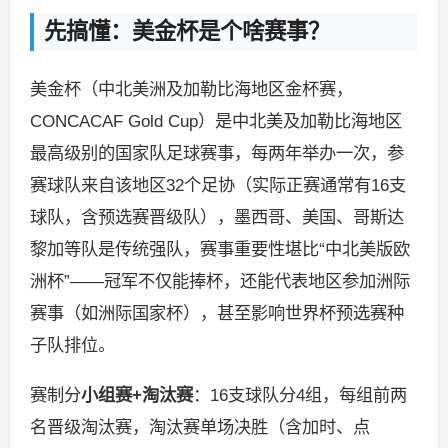
先搞懂：美金杯是个啥赛事？
美金杯（中北美洲及加勒比海地区金杯赛，
CONCACAF Gold Cup）是中北美及加勒比海地区
最高级别的国家队足球赛事，每两年举办一次，参
赛球队来自该地区32个足协（实际正赛通常有16支
球队，含预选赛晋级队），墨西哥、美国、哥斯达
黎加等队是传统强队，赛事重要性堪比“中北美版欧
洲杯”——冠军不仅能捧杯，还能代表地区参加洲际
赛事（如洲际国家杯），甚至影响世界杯预选赛种
子队排位。
赛制分
小组赛+淘汰赛
：16支球队分4组，每组前两
名晋级淘汰赛，淘汰赛单场决胜（含加时、点