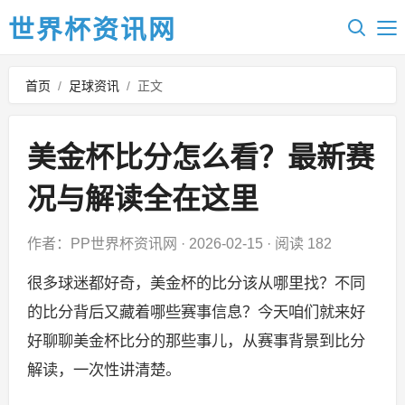
世界杯资讯网
首页
/
足球资讯
/
正文
美金杯比分怎么看？最新赛
况与解读全在这里
作者：PP世界杯资讯网
·
2026-02-15
·
阅读 182
很多球迷都好奇，美金杯的比分该从哪里找？不同
的比分背后又藏着哪些赛事信息？今天咱们就来好
好聊聊美金杯比分的那些事儿，从赛事背景到比分
解读，一次性讲清楚。