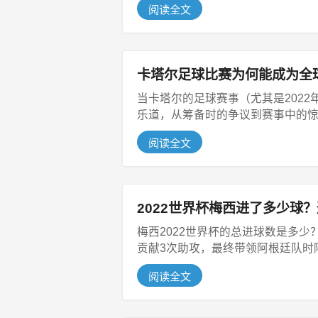
阅读全文
卡塔尔足球比赛为何能成为全
当卡塔尔的足球赛事（尤其是202
乐道，从筹备时的争议到赛事中的惊喜
阅读全文
2022世界杯梅西进了多少球
梅西2022世界杯的总进球数是多少
贡献3次助攻，最终带领阿根廷队时隔3
阅读全文