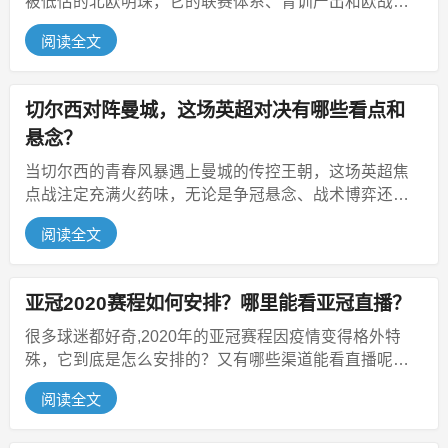
被低估的北欧明珠，它的联赛体系、青训产出和欧战表
现都藏着不少亮点，今天我们就来...
阅读全文
切尔西对阵曼城，这场英超对决有哪些看点和
悬念？
当切尔西的青春风暴遇上曼城的传控王朝，这场英超焦
点战注定充满火药味，无论是争冠悬念、战术博弈还是
球星对决，都让球迷对这场对决充满...
阅读全文
亚冠2020赛程如何安排？哪里能看亚冠直播？
很多球迷都好奇,2020年的亚冠赛程因疫情变得格外特
殊，它到底是怎么安排的？又有哪些渠道能看直播呢？
今天我们就来详细聊聊这些问题...
阅读全文