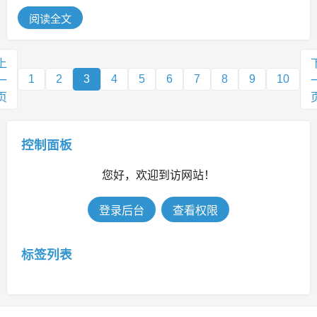
梳理这场对决的潜在走向，下面从...
阅读全文
上
1
2
3
4
5
6
7
8
9
10
一
页
控制面板
您好，欢迎到访网站！
登录后台
查看权限
标签列表