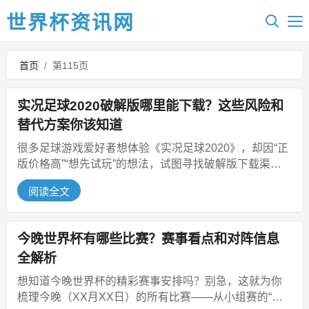
世界杯资讯网
首页
/
第115页
实况足球2020破解版哪里能下载？这些风险和
替代方案你该知道
很多足球游戏爱好者想体验《实况足球2020》，却因“正
版价格高”“想先试玩”的想法，试图寻找破解版下载渠
道，但你可能不知道：破解...
阅读全文
今晚世界杯有哪些比赛？赛事看点和对阵信息
全解析
想知道今晚世界杯的精彩赛事安排吗？别急，这就为你
梳理今晚（XX月XX日）的所有比赛——从小组赛的“生