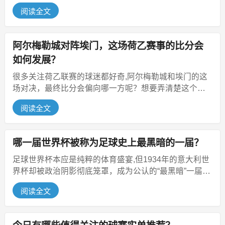
深厚的传统劲旅，这场较量的胜负...
阅读全文
阿尔梅勒城对阵埃门，这场荷乙赛事的比分会
如何发展？
很多关注荷乙联赛的球迷都好奇,阿尔梅勒城和埃门的这
场对决，最终比分会偏向哪一方呢？想要弄清楚这个问
题，我们得从两队的近期表现、攻...
阅读全文
哪一届世界杯被称为足球史上最黑暗的一届？
足球世界杯本应是纯粹的体育盛宴,但1934年的意大利世
界杯却被政治阴影彻底笼罩，成为公认的“最黑暗”一届，
这届赛事为何违背体育精...
阅读全文