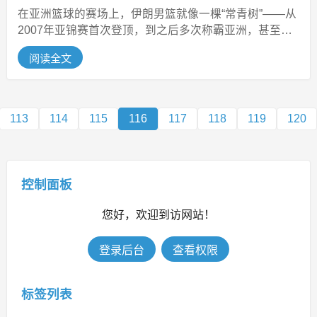
在亚洲篮球的赛场上，伊朗男篮就像一棵“常青树”——从
2007年亚锦赛首次登顶，到之后多次称霸亚洲，甚至在
奥运会、世界杯舞台上和世...
阅读全文
113
114
115
116
117
118
119
120
控制面板
您好，欢迎到访网站！
登录后台
查看权限
标签列表