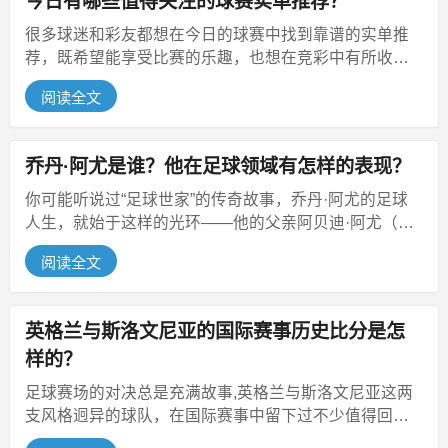
今日有哪些值得关注的球赛实单推荐？
很多球迷和彩友都想在今日的球赛中找到靠谱的实单推
荐，既希望能享受比赛的乐趣，也想在竞彩中有所收
获，不过球赛推荐不能只看表面，得结...
阅读全文
乔丹·阿尤是谁？他在足球领域有怎样的表现？
你可能听说过“足球世家”的传奇故事，乔丹·阿尤的足球
人生，就始于这样的光环——他的父亲阿贝迪·阿尤（阿
贝迪·贝利）是加纳足球名宿...
阅读全文
英格兰与斯洛文尼亚的国际赛事历史比分是怎
样的？
足球赛场的对决总是充满故事,英格兰与斯洛文尼亚这两
支风格迥异的球队，在国际赛事中留下过不少值得回味
的比分记录，从斯洛文尼亚独立后...