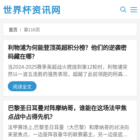
世界杯资讯网
首页
/
第116页
利物浦为何能登顶英超积分榜？他们的逆袭密
码藏在哪？
当2024-2025赛季英超战火燃烧到第12轮时，利物浦突
然以一波五连胜的强势表现，超越了此前领跑的阿森纳
和曼城，稳稳占据积分榜...
阅读全文
巴黎圣日耳曼对阵摩纳哥，谁能在这场法甲焦
点战中占得先机？
法甲赛场上,巴黎圣日耳曼（大巴黎）和摩纳哥的对决向
来是焦点，一边是阵容豪华的联赛霸主，另一边是底蕴